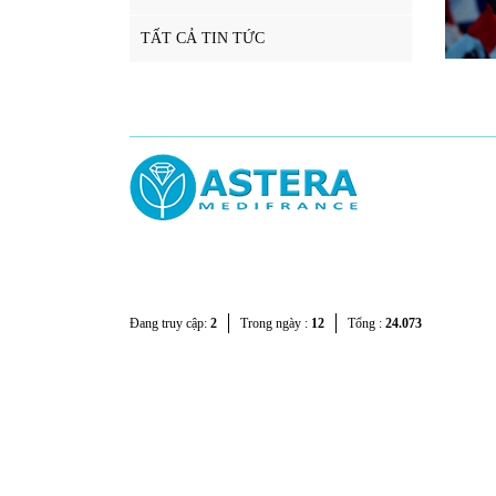
TẤT CẢ TIN TỨC
Đang truy cập:
2
Trong ngày :
12
Tổng :
24.073