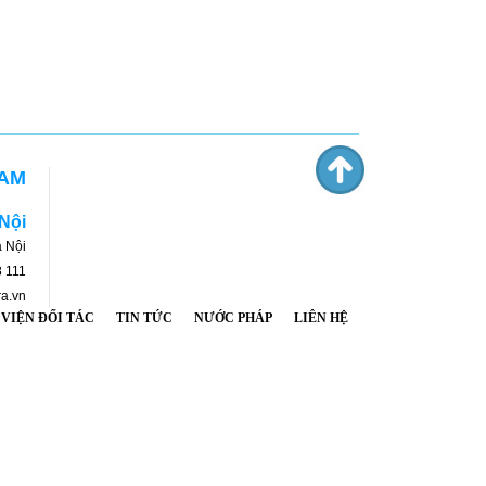
NAM
 Nội
 Nội
8 111
ra.vn
 VIỆN ĐỐI TÁC
TIN TỨC
NƯỚC PHÁP
LIÊN HỆ