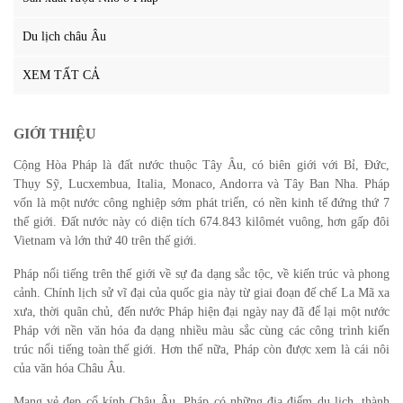
Du lịch châu Âu
XEM TẤT CẢ
GIỚI THIỆU
Cộng Hòa Pháp là đất nước thuộc Tây Âu, có biên giới với Bỉ, Đức,
Thụy Sỹ, Lucxembua, Italia, Monaco, Andorra và Tây Ban Nha. Pháp
vốn là một nước công nghiệp sớm phát triển, có nền kinh tế đứng thứ 7
thế giới. Đất nước này có diện tích 674.843 kilômét vuông, hơn gấp đôi
Vietnam và lớn thứ 40 trên thế giới.
Pháp nổi tiếng trên thế giới về sự đa dạng sắc tộc, về kiến trúc và phong
cảnh. Chính lịch sử vĩ đại của quốc gia này từ giai đoạn đế chế La Mã xa
xưa, thời quân chủ, đến nước Pháp hiện đại ngày nay đã để lại một nước
Pháp với nền văn hóa đa dạng nhiều màu sắc cùng các công trình kiến
trúc nổi tiếng toàn thế giới. Hơn thế nữa, Pháp còn được xem là cái nôi
của văn hóa Châu Âu.
Mang vẻ đẹp cổ kính Châu Âu, Pháp có những địa điểm du lịch, thành