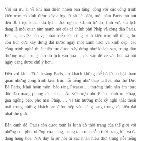
Với sự ưu ái về khí hậu thiên nhiên ban tặng, cộng với các công trình
kiến trúc cổ kính được xây dựng từ rất lâu đời, mỗi năm Paris thu hút
đến 30 triệu khách du lịch nước ngoài. Chính từ đó, lĩnh vực du lịch
đang là mối quan tâm mạnh mẽ của cả chính phủ Pháp và công dân Paris.
Bên cạnh việc bảo vệ, phát triển các công trình kiến trúc nổi tiếng, họ
còn tích cực xây dựng đất nước ngày một xanh tươi và xinh đẹp, các
công trình nghệ thuật tiếp tục được xây dựng như khách sạn, trung tâm
thương mại, trung tâm du lịch văn hóa…, các vấn đề về văn hóa xã hội
ngày càng được chú ý hơn.
Đến với kinh đô ánh sáng Paris, du khách không thể bỏ lỡ cơ hội tham
quan những công trình kiến trúc nổi tiếng như tháp Eiffel, nhà thờ Đức
Bà Paris, Khải hoàn môn, bảo tàng Picasso…, thưởng thức nền ẩm thực
độc đáo mang phong cách Châu Âu với rượu nho Pháp, bánh mì Pháp,
gan ngỗng béo, pho mai Pháp, … và tận hưởng một kỳ nghỉ thật thoải
mái trong những khách sạn được xếp vào hàng sang trọng và hiện đại
nhất thế giới.
Bên cạnh đó, Paris còn được xem là kinh đô thời trang của thế giới với
những con phố, những cửa hàng, trung tâm mua sắm thời trang lớn và đa
dạng hàng hóa. Nơi đây là sự hội tụ các nhãn hiệu thời trang nổi tiếng