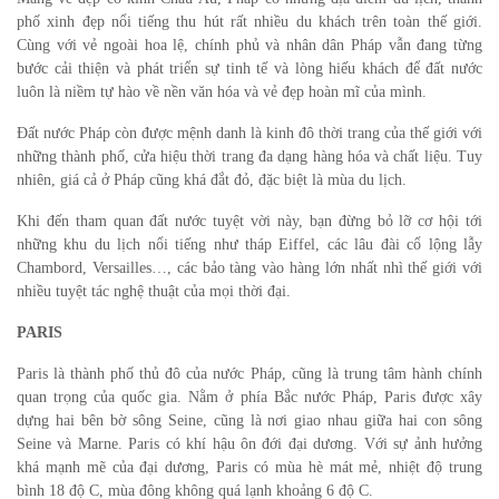
phố xinh đẹp nổi tiếng thu hút rất nhiều du khách trên toàn thế giới.
Cùng với vẻ ngoài hoa lệ, chính phủ và nhân dân Pháp vẫn đang từng
bước cải thiện và phát triển sự tinh tế và lòng hiếu khách để đất nước
luôn là niềm tự hào về nền văn hóa và vẻ đẹp hoàn mĩ của mình.
Đất nước Pháp còn được mệnh danh là kinh đô thời trang của thế giới với
những thành phố, cửa hiệu thời trang đa dạng hàng hóa và chất liệu. Tuy
nhiên, giá cả ở Pháp cũng khá đắt đỏ, đặc biệt là mùa du lịch.
Khi đến tham quan đất nước tuyệt vời này, bạn đừng bỏ lỡ cơ hội tới
những khu du lịch nổi tiếng như tháp Eiffel, các lâu đài cổ lộng lẫy
Chambord, Versailles…, các bảo tàng vào hàng lớn nhất nhì thế giới với
nhiều tuyệt tác nghệ thuật của mọi thời đại.
PARIS
Paris là thành phố thủ đô của nước Pháp, cũng là trung tâm hành chính
quan trọng của quốc gia. Nằm ở phía Bắc nước Pháp, Paris được xây
dựng hai bên bờ sông Seine, cũng là nơi giao nhau giữa hai con sông
Seine và Marne. Paris có khí hậu ôn đới đại dương. Với sự ảnh hưởng
khá mạnh mẽ của đại dương, Paris có mùa hè mát mẻ, nhiệt độ trung
bình 18 độ C, mùa đông không quá lạnh khoảng 6 độ C.