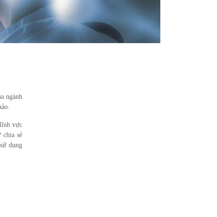
ủa ngành
hảo.
lĩnh vực
 chia sẻ
 sử dụng