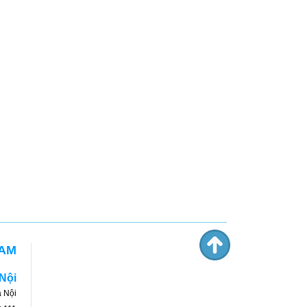
NAM
 Nội
 Nội