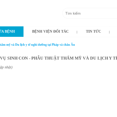
A BỆNH
BỆNH VIỆN ĐỐI TÁC
TIN TỨC
thẩm mỹ và Du lịch y tế nghỉ dưỡng tại Pháp và châu Âu
 VỤ SINH CON - PHẪU THUẬT THẨM MỸ VÀ DU LỊCH Y 
ập nhật)