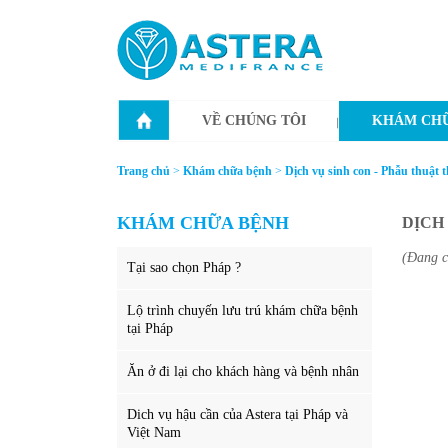
VỀ CHÚNG TÔI
KHÁM CHỮ
Trang chủ
>
Khám chữa bệnh
>
Dịch vụ sinh con - Phẫu thuật 
KHÁM CHỮA BỆNH
DỊCH
(Đang c
Tại sao chọn Pháp ?
Lộ trình chuyến lưu trú khám chữa bệnh
tại Pháp
Ăn ở đi lại cho khách hàng và bệnh nhân
Dich vụ hậu cần của Astera tại Pháp và
Việt Nam